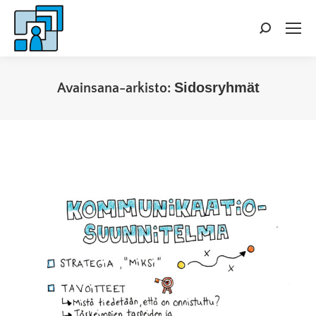
Search:
Sidosryhmät
Avainsana-arkisto:
You are here: