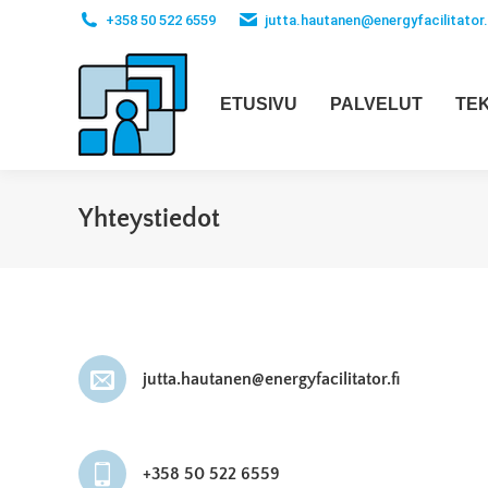
+358 50 522 6559
jutta.hautanen@energyfacilitator.
ETUSIVU
PALVELUT
TEK
Yhteystiedot
jutta.hautanen@energyfacilitator.fi
+358 50 522 6559