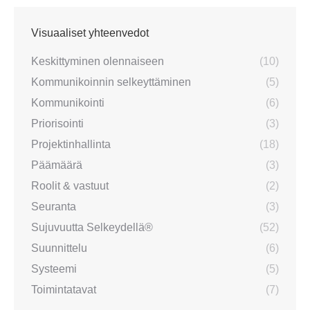
Visuaaliset yhteenvedot
Keskittyminen olennaiseen
(10)
Kommunikoinnin selkeyttäminen
(5)
Kommunikointi
(6)
Priorisointi
(3)
Projektinhallinta
(18)
Päämäärä
(3)
Roolit & vastuut
(2)
Seuranta
(3)
Sujuvuutta Selkeydellä®
(52)
Suunnittelu
(6)
Systeemi
(5)
Toimintatavat
(7)