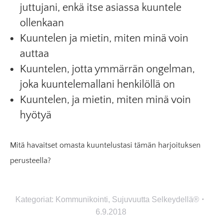
juttujani, enkä itse asiassa kuuntele
ollenkaan
Kuuntelen ja mietin, miten minä voin
auttaa
Kuuntelen, jotta ymmärrän ongelman,
joka kuuntelemallani henkilöllä on
Kuuntelen, ja mietin, miten minä voin
hyötyä
Mitä havaitset omasta kuuntelustasi tämän harjoituksen
perusteella?
Kategoriat:
Kommunikointi
,
Sujuvuutta Selkeydellä®
6.9.2018