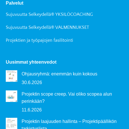
Palvelut
opens
opens
in
in
Sujuvuutta Selkeydellä® YKSILÖCOACHING
new
new
window
window
Sujuvuutta Selkeydellä® VALMENNUKSET
Projektien ja työpajojen fasilitointi
Uusimmat yhteenvedot
Ohjausryhmä: enemmän kuin kokous
30.6.2026
Projektin scope creep. Vai oliko scopea alun
perinkään?
11.6.2026
Projektin laajuuden hallinta – Projektipäällikön
tarkistuslista