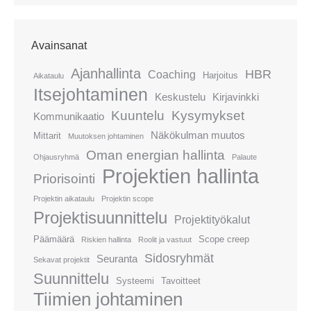
Avainsanat
Ajanhallinta
HBR
Coaching
Harjoitus
Aikataulu
Itsejohtaminen
Keskustelu
Kirjavinkki
Kuuntelu
Kysymykset
Kommunikaatio
Näkökulman muutos
Mittarit
Muutoksen johtaminen
Oman energian hallinta
Ohjausryhmä
Palaute
Projektien hallinta
Priorisointi
Projektin aikataulu
Projektin scope
Projektisuunnittelu
Projektityökalut
Päämäärä
Scope creep
Riskien hallinta
Roolit ja vastuut
Sidosryhmät
Seuranta
Sekavat projektit
Suunnittelu
Systeemi
Tavoitteet
Tiimien johtaminen