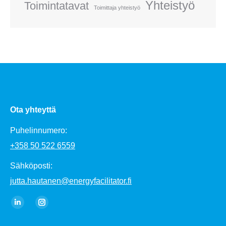
Yhteistyö
Toimintatavat
Toimittaja yhteistyö
Ota yhteyttä
Puhelinnumero:
+358 50 522 6559
Sähköposti:
jutta.hautanen@energyfacilitator.fi
Find us on:
Linkedin
Instagram
page
page