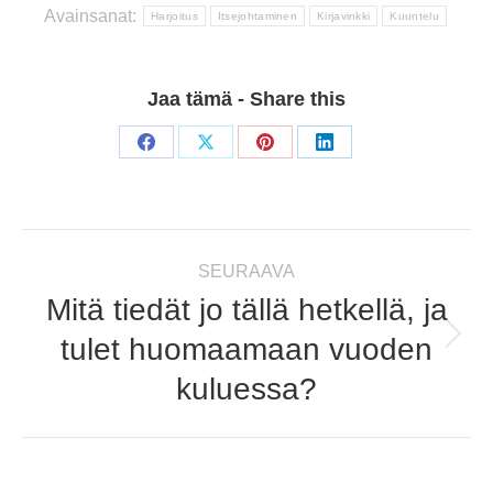
Avainsanat:
Harjoitus
Itsejohtaminen
Kirjavinkki
Kuuntelu
Jaa tämä - Share this
Share
Share
Share
Share
on
on
on
on
Facebook
X
Pinterest
LinkedIn
Post
SEURAAVA
navigation
Mitä tiedät jo tällä hetkellä, ja
tulet huomaamaan vuoden
Next
post:
kuluessa?